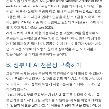
편적 도입 단계로 옮겨 갔다(Office of the National Coordinator for H
ealth Information Technology 2017). 비슷한 맥락에서, 1996년 「통
신법」에 따라 설립된 연방의 학교·도서관 보편 지원(E-Rate) 프로
그램은 학교와 도서관에 인터넷 연결을 위한 보조금을 지속적으로
제공한다. 2021년 기준 미국 공립학교 교실의 95퍼센트가 와이파이
를 갖추고 있었다(Munson 2023).
AI가 의료와 교육에 적용 가능하다는 점 덕분에, AI를 활용하여 이
부문들의 노동력을 보완하는 한편 그 이용자(학생, 환자)의 성과를
개선할 잠재력은 막대하다. 공공이 이미 다수 이해관계자라는 사실
은, 두 부문 모두에서 노동자 친화적 잠재력을 지닌 AI의 개발과 도
입을 이끌어 낼 여지도 충분하다는 뜻이다.
B. 정부 내 AI 전문성 구축하기
그렇다면 문제는 공공 부문이 이 영향력을 어떻게 활용할 수 있는가
이다. 우리는 연방정부가 학교와 의료를 위한 AI의 선도적 개발자가
되리라고도, AI가 정확히 어떻게 사용되는지를 지시하리라고도 생
각하지 않는다.
그러나 연방정부와 주정부는 AI 배치에 목표를 설정할 수 있다. 즉
보건의료 종사자와 교실 교육자를 지원하는 데 AI를 어떻게 배치할
수 있을지 목표를 설계하고, 이 목표를 겨냥한 지원을 조달하며, 심