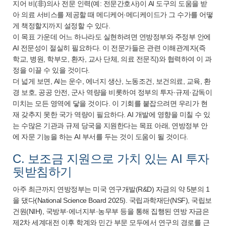
지어 비(非)의사 전문 인력(예: 전문간호사)이 AI 도구의 도움을 받
아 의료 서비스를 제공할 때 메디케어·메디케이드가 그 수가를 어떻
게 책정할지까지 설정할 수 있다.
이 목표 가운데 어느 하나라도 실현하려면 연방정부와 주정부 안에
AI 전문성이 절실히 필요하다. 이 전문가들은 관련 이해관계자(즉
학교, 병원, 학부모, 환자, 교사 단체, 의료 전문직)와 협력하여 이 과
정을 이끌 수 있을 것이다.
더 넓게 보면, AI는 운수, 에너지 생산, 노동조건, 보건의료, 교육, 환
경 보호, 공공 안전, 군사 역량을 비롯하여 정부의 투자·규제·감독이
미치는 모든 영역에 닿을 것이다. 이 기회를 붙잡으려면 우리가 현
재 갖추지 못한 국가 역량이 필요하다. AI 개발에 영향을 미칠 수 있
는 수많은 기관과 규제 당국을 지원한다는 목표 아래, 연방정부 안
에 자문 기능을 하는 AI 부서를 두는 것이 도움이 될 것이다.
C. 보조금 지원으로 가치 있는 AI 투자
뒷받침하기
아주 최근까지 연방정부는 미국 연구개발(R&D) 자금의 약 5분의 1
을 댔다(National Science Board 2025). 국립과학재단(NSF), 국립보
건원(NIH), 국방부·에너지부·농무부 등을 통해 집행된 연방 자금은
제2차 세계대전 이후 학계와 민간 부문 모두에서 연구의 경로를 근