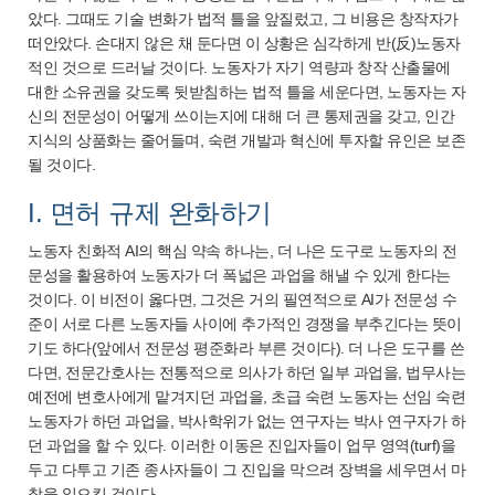
았다. 그때도 기술 변화가 법적 틀을 앞질렀고, 그 비용은 창작자가
떠안았다. 손대지 않은 채 둔다면 이 상황은 심각하게 반(反)노동자
적인 것으로 드러날 것이다. 노동자가 자기 역량과 창작 산출물에
대한 소유권을 갖도록 뒷받침하는 법적 틀을 세운다면, 노동자는 자
신의 전문성이 어떻게 쓰이는지에 대해 더 큰 통제권을 갖고, 인간
지식의 상품화는 줄어들며, 숙련 개발과 혁신에 투자할 유인은 보존
될 것이다.
I. 면허 규제 완화하기
노동자 친화적 AI의 핵심 약속 하나는, 더 나은 도구로 노동자의 전
문성을 활용하여 노동자가 더 폭넓은 과업을 해낼 수 있게 한다는
것이다. 이 비전이 옳다면, 그것은 거의 필연적으로 AI가 전문성 수
준이 서로 다른 노동자들 사이에 추가적인 경쟁을 부추긴다는 뜻이
기도 하다(앞에서 전문성 평준화라 부른 것이다). 더 나은 도구를 쓴
다면, 전문간호사는 전통적으로 의사가 하던 일부 과업을, 법무사는
예전에 변호사에게 맡겨지던 과업을, 초급 숙련 노동자는 선임 숙련
노동자가 하던 과업을, 박사학위가 없는 연구자는 박사 연구자가 하
던 과업을 할 수 있다. 이러한 이동은 진입자들이 업무 영역(turf)을
두고 다투고 기존 종사자들이 그 진입을 막으려 장벽을 세우면서 마
찰을 일으킬 것이다.