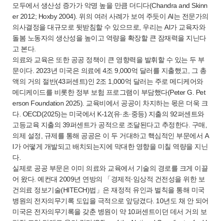
모두에서 생산성 증가가 악명 높을 만큼 더디다(Chandra and Skinn
er 2012; Hoxby 2004). 위의 여러 사례가 보여 주듯이 AI는 전문가의
의사결정을 대규모로 뒷받침할 수 있으므로, 우리는 AI가 교육자와
돌봄 노동자의 생산성을 높이고 역량을 확장할 큰 잠재력을 지닌다
고 본다.
의료와 교육은 또한 공공 정책이 큰 영향력을 발휘할 수 있는 두 부
문이다. 2023년 미국은 의료에 4조 9,000억 달러를 지출했고, 그 총
액의 거의 절반(43퍼센트)인 2조 1,000억 달러는 주로 메디케어와
메디케이드를 비롯한 정부 보험 프로그램이 부담했다(Peter G. Pet
erson Foundation 2025). 교육비에서 공공이 차지하는 몫은 더욱 크
다. OECD(2025)는 미국에서 K-12(유·초·중등) 지출의 92퍼센트와
고등교육 지출의 39퍼센트가 공적으로 조달된다고 추정한다. 구매,
의제 설정, 규제를 통해 공공은 이 두 거대하고 핵심적인 부문에서 A
I가 어떻게 개발되고 배치되는지에 막대한 영향을 미칠 역량을 지닌
다.
실제로 공공 부문은 이미 의료와 교육에서 기술의 경로를 크게 이끌
어 왔다. 예컨대 2009년 연방의 「경제적·임상적 건전성을 위한 보
건의료 정보기술(HITECH)법」은 재정적 유인과 벌칙을 통해 미국
병원의 전자의무기록 도입을 극적으로 앞당겼다. 10년도 채 안 되어
미국은 전자의무기록을 갖춘 병원이 약 10퍼센트이던 데서 거의 보