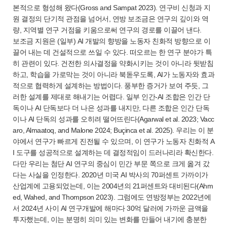
본적으로 형성해 왔다(Gross and Sampat 2023). 연구비 신청과 지
원 결정의 단기적 관점을 넘어서, 연방 보조금은 연구의 깊이와 역
량, 지역별 연구 거점을 키움으로써 연구의 경로를 이끌어 낸다.
보조금 지원은 (일부) AI 개발의 향방을 노동자 친화적 방향으로 이
끌어 내는 데 건설적으로 쓰일 수 있다. 떠오르는 한 연구 분야가 특
히 관련이 있다. 건전한 의사결정을 약화시키는 것이 아니라 뒷받침
하고, 학습을 가로막는 것이 아니라 북돋우도록, AI가 노동자와 효과
적으로 협력하게 설계하는 방법이다. 풍부한 증거가 보여 주듯, 그
러한 설계를 제대로 해내기는 어렵다. 일부 인간-AI 조합은 인간 단
독이나 AI 단독보다 더 나은 성과를 내지만, 다른 조합은 인간 단독
이나 AI 단독의 성과를 오히려 떨어뜨린다(Agarwal et al. 2023; Vacc
aro, Almaatoq, and Malone 2024; Buçinca et al. 2025). 우리는 이 분
야에서 연구가 빠르게 진전될 수 있으며, 이 연구가 노동자 친화적 A
I 도구를 성공적으로 설계하는 데 결정적임이 드러나리라 확신한다.
다만 우리는 첨단 AI 연구의 중심이 민간 부문 쪽으로 크게 옮겨 갔
다는 사실을 인정한다. 2020년 미국 AI 박사의 70퍼센트 가까이가
산업계에 고용되었는데, 이는 2004년의 21퍼센트와 대비된다(Ahm
ed, Wahed, and Thompson 2023). 그럼에도 연방정부는 2022년에
서 2024년 사이 AI 연구개발에 해마다 30억 달러에 가까운 금액을
투자했는데, 이는 분명히 의미 있는 변화를 만들어 내기에 충분한