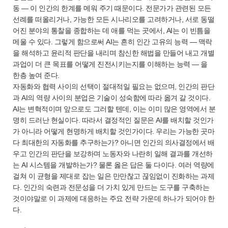
동 — 이 인간의 한계를 메워 주기 때문이다. 전문가가 관련된 모든
선례를 떠올리거나, 가능한 모든 시나리오를 고려하거나, 서로 동떨
어진 분야의 통찰을 종합하는 데 애를 먹는 곳에서, AI는 이 빈틈을
메울 수 있다. 그렇게 함으로써 AI는 흔히 인간 고유의 능력 — 맥락
을 해석하고 윤리적 판단을 내리며 참신한 해법을 만들어 내고 개별
과업이 더 큰 목표를 어떻게 진전시키는지를 이해하는 능력 — 을
한층 높여 준다.
자동화와 협력 사이의 선택이 절대적일 필요는 없으며, 인간의 판단
과 AI의 역량 사이의 분업은 기술이 성숙함에 따라 옮겨 갈 것이다.
AI는 변혁적이며 앞으로도 그러할 텐데, 이는 이미 많은 영역에서 분
명히 드러난 현실이다. 따라서 결정적인 질문은 AI를 배치할 것인가
가 아니라 어떻게 현명하게 배치할 것인가이다. 우리는 가능한 곳마
다 최대한의 자동화를 추구하는가? 아니면 인간의 의사결정에서 배
우고 인간의 판단을 보강하며 노동자와 나란히 일해 결과를 개선하
는 AI 시스템을 개발하는가? 물론 옳은 답은 둘 다이다. 여러 역량에
걸쳐 이 균형을 제대로 잡는 일은 만만찮고 끊임없이 진화하는 과제
다. 인간의 숙련과 전문성을 더 가치 있게 만드는 도구를 구축하는
것이야말로 이 과제에 대응하는 주요 전략 가운데 하나가 되어야 한
다.