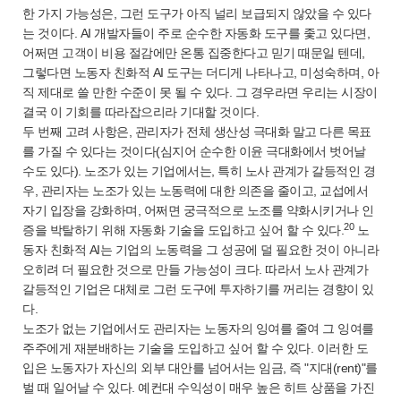
한 가지 가능성은, 그런 도구가 아직 널리 보급되지 않았을 수 있다
는 것이다. AI 개발자들이 주로 순수한 자동화 도구를 좇고 있다면,
어쩌면 고객이 비용 절감에만 온통 집중한다고 믿기 때문일 텐데,
그렇다면 노동자 친화적 AI 도구는 더디게 나타나고, 미성숙하며, 아
직 제대로 쓸 만한 수준이 못 될 수 있다. 그 경우라면 우리는 시장이
결국 이 기회를 따라잡으리라 기대할 것이다.
두 번째 고려 사항은, 관리자가 전체 생산성 극대화 말고 다른 목표
를 가질 수 있다는 것이다(심지어 순수한 이윤 극대화에서 벗어날
수도 있다). 노조가 있는 기업에서는, 특히 노사 관계가 갈등적인 경
우, 관리자는 노조가 있는 노동력에 대한 의존을 줄이고, 교섭에서
자기 입장을 강화하며, 어쩌면 궁극적으로 노조를 약화시키거나 인
20
증을 박탈하기 위해 자동화 기술을 도입하고 싶어 할 수 있다.
노
동자 친화적 AI는 기업의 노동력을 그 성공에 덜 필요한 것이 아니라
오히려 더 필요한 것으로 만들 가능성이 크다. 따라서 노사 관계가
갈등적인 기업은 대체로 그런 도구에 투자하기를 꺼리는 경향이 있
다.
노조가 없는 기업에서도 관리자는 노동자의 잉여를 줄여 그 잉여를
주주에게 재분배하는 기술을 도입하고 싶어 할 수 있다. 이러한 도
입은 노동자가 자신의 외부 대안를 넘어서는 임금, 즉 "지대(rent)"를
벌 때 일어날 수 있다. 예컨대 수익성이 매우 높은 히트 상품을 가진