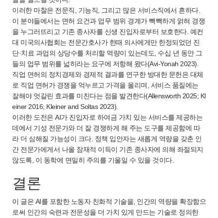
이러한 마찰은 전문직, 기능직, 그리고 많은 서비스직에서 흔하다.
이 분야들에서는 면허 요건과 업무 범위 경계가 빽빽하게 얽혀 경쟁
을 누그러뜨리고 기존 종사자를 신생 진입자로부터 보호한다. 예컨
대 미국의사협회는 전문간호사가 한때 의사에게만 한정되었던 진
단·치료 과업의 상당수를 처리할 역량이 있는데도, 수십 년 동안 그
들의 업무 범위를 넓히라는 요구에 저항해 왔다(Avi-Yonah 2023).
직업 면허의 정치경제와 경제적 결과를 연구한 방대한 문헌은 대체
로 직업 면허가 경쟁을 억누르고 가격을 올리며, 서비스 품질에는
잘해야 엇갈린 효과를 미친다는 점을 발견한다(Allensworth 2025; Kl
einer 2016; Kleiner and Soltas 2023).
이러한 도전은 AI가 진입자로 하여금 가치 있는 서비스를 제공하는
데에서 기성 전문가와 더 잘 경쟁하게 해 주는 도구를 제공함에 따
라 더 심해질 가능성이 크다. 정책 입안자는 새롭게 역량을 갖춘 인
간 전문가에게서 나올 잠재적 이득이 기존 종사자에 의해 좌절되지
않도록, 이 동학에 면밀히 주의를 기울일 수 있을 것이다.
결론
이 글은 AI를 포함한 노동자 친화적 기술을, 인간의 역량을 확장함으
로써 인간의 숙련과 전문성을 더 가치 있게 만드는 기술로 정의한