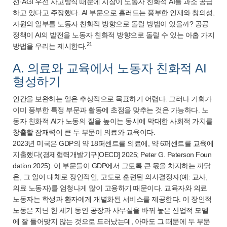
선·AGI 우선 사고방식 때문에 시장이 노동자 친화적 AI를 과소 공급
하고 있다고 주장했다. AI 부문으로 흘러드는 풍부한 인재와 창의성,
자원의 일부를 노동자 친화적 방향으로 돌릴 방법이 있을까? 공공
정책이 AI의 발전을 노동자 친화적 방향으로 돌릴 수 있는 아홉 가지
21
방법을 우리는 제시한다.
A. 의료와 교육에서 노동자 친화적 AI
형성하기
인간을 보완하는 일은 추상적으로 목표하기 어렵다. 그러나 기회가
이미 풍부한 특정 부문과 활동에 초점을 맞추는 것은 가능하다. 노
동자 친화적 AI가 노동의 질을 높이는 동시에 막대한 사회적 가치를
창출할 잠재력이 큰 두 부문이 의료와 교육이다.
2023년 미국은 GDP의 약 18퍼센트를 의료에, 약 6퍼센트를 교육에
지출했다(경제협력개발기구[OECD] 2025; Peter G. Peterson Foun
dation 2025). 이 부문들이 GDP에서 그토록 큰 몫을 차지하는 까닭
은, 그 일이 대체로 장인적인, 고도로 훈련된 의사결정자(예: 교사,
의료 노동자)를 엄청나게 많이 고용하기 때문이다. 교육자와 의료
노동자는 학생과 환자에게 개별화된 서비스를 제공한다. 이 장인적
노동은 지난 한 세기 동안 공장과 사무실을 바꿔 놓은 산업적 모델
에 잘 들어맞지 않는 것으로 드러났는데, 아마도 그 때문에 두 부문