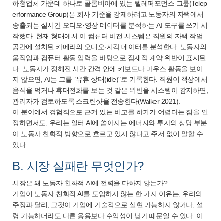
하청업체 가운데 하나로 콜롬비아에 있는 텔레퍼포먼스 그룹(Telep
erformance Group)은 회사 기준을 강제하려고 노동자의 자택에서
송출되는 실시간 오디오·영상 데이터를 분석하는 AI 도구를 쓰기 시
작했다. 현재 형태에서 이 컴퓨터 비전 시스템은 직원의 자택 작업
공간에 설치된 카메라의 오디오·시각 데이터를 분석한다. 노동자의
움직임과 컴퓨터 활동 입력을 바탕으로 잠재적 계약 위반이 표시된
다. 노동자가 정해진 시간 간격 안에 키보드나 마우스 활동을 보이
지 않으면, AI는 그를 "유휴 상태(idle)"로 기록한다. 직원이 책상에서
음식을 먹거나 휴대전화를 보는 것 같은 위반을 시스템이 감지하면,
관리자가 검토하도록 스크린샷을 전송한다(Walker 2021).
이 분야에서 경험적으로 근거 있는 비교를 하기가 어렵다는 점을 인
정하면서도, 우리는 일터 AI에 쏟아지는 에너지와 투자의 상당 부분
이 노동자 친화적 방향으로 흐르고 있지 않다고 주저 없이 말할 수
있다.
B. 시장 실패란 무엇인가?
시장은 왜 노동자 친화적 AI에 전력을 다하지 않는가?
기업이 노동자 친화적 AI를 도입하지 않는 한 가지 이유는, 우리의
주장과 달리, 그것이 기업에 기술적으로 실현 가능하지 않거나, 설
령 가능하더라도 다른 응용보다 수익성이 낮기 때문일 수 있다. 이