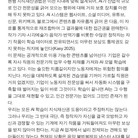
현행 지식재산권법은 이전 시대에 맞춰 설계되어, AI가 산업적 규모
로 인간 전문성을 긁어 모으는 행위에 대해 거의 보호 장치를 마련
해 두지 못하고 있다. AI 시스템은 웹사이트, 소셜 미디어, 유튜브,
신문, 위키백과, 블로그에서 콘텐츠를 자유롭게 긁어 온 다음, 이 자
료를 통계적으로 재조합하여 그 결과물에 대한 접근권을 판매한다.
작가·기자·시각예술가·음악가·번역가를 비롯한 수많은 창작자는 자
기 작품이 학습 데이터로 전유되면서도 아무런 보상도 통제권도 갖
지 못하는 처지에 놓인다(Kasy 2025).
이 문제는 공개적으로 이용 가능한 콘텐츠를 넘어선다. 기업은 갈수
록 자사 직원의 전문가적 업무 수행 자체를 가져와 AI 모델 학습에
쓰고 있다. 이는 솔깃한 지름길이지만 노동자에게는 위험한 함의를
지닌다. 자신을 대체하도록 설계된 견습생을 기꺼이 가르칠 직원은
거의 없겠지만, 기업이 노동자의 전문성을 써서 자동화 시스템을 구
축할 때 벌어지는 일이 바로 그것이다. 학습이 끝나면 AI는 그 수행
을 그대로 재현할 수 있고, 인간 전문가는 없어도 그만인 존재가 된
다.
우리는 모든 AI 학습이 지식재산권 도용이라고 주장하지는 않는다.
그러나 우리는 그 반대 극단, 즉 창작자가 자신을 결국 모방하고 자
신과 경쟁할 수 있는 기계에 자기 작품을 거둬들여져도 아무런 보상
을 받지 않아야 한다는, 지금 AI 업계에서 널리 전제되는 견해도 받
아들이지 않는다. 현재의 상황은 음악 불법복제의 냅스터 시대를 닮