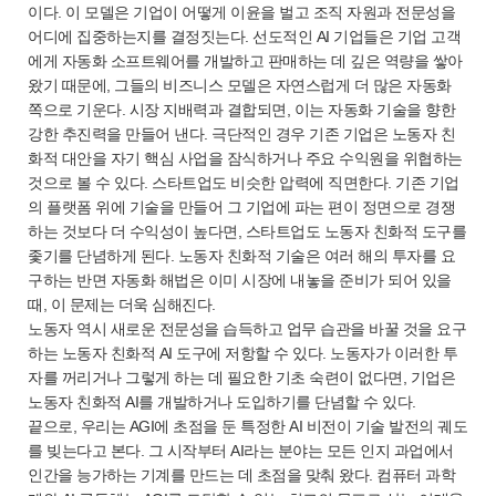
이다. 이 모델은 기업이 어떻게 이윤을 벌고 조직 자원과 전문성을
어디에 집중하는지를 결정짓는다. 선도적인 AI 기업들은 기업 고객
에게 자동화 소프트웨어를 개발하고 판매하는 데 깊은 역량을 쌓아
왔기 때문에, 그들의 비즈니스 모델은 자연스럽게 더 많은 자동화
쪽으로 기운다. 시장 지배력과 결합되면, 이는 자동화 기술을 향한
강한 추진력을 만들어 낸다. 극단적인 경우 기존 기업은 노동자 친
화적 대안을 자기 핵심 사업을 잠식하거나 주요 수익원을 위협하는
것으로 볼 수 있다. 스타트업도 비슷한 압력에 직면한다. 기존 기업
의 플랫폼 위에 기술을 만들어 그 기업에 파는 편이 정면으로 경쟁
하는 것보다 더 수익성이 높다면, 스타트업도 노동자 친화적 도구를
좇기를 단념하게 된다. 노동자 친화적 기술은 여러 해의 투자를 요
구하는 반면 자동화 해법은 이미 시장에 내놓을 준비가 되어 있을
때, 이 문제는 더욱 심해진다.
노동자 역시 새로운 전문성을 습득하고 업무 습관을 바꿀 것을 요구
하는 노동자 친화적 AI 도구에 저항할 수 있다. 노동자가 이러한 투
자를 꺼리거나 그렇게 하는 데 필요한 기초 숙련이 없다면, 기업은
노동자 친화적 AI를 개발하거나 도입하기를 단념할 수 있다.
끝으로, 우리는 AGI에 초점을 둔 특정한 AI 비전이 기술 발전의 궤도
를 빚는다고 본다. 그 시작부터 AI라는 분야는 모든 인지 과업에서
인간을 능가하는 기계를 만드는 데 초점을 맞춰 왔다. 컴퓨터 과학