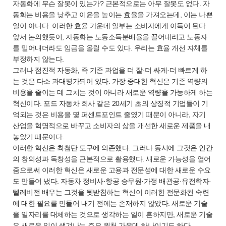
자동화에 무슨 잘못이 있는가? 근본적으로는 아무 잘못도 없다. 자
동화는 비용을 낮추고 이윤을 높이는 효율을 가져오는데, 이는 나쁜
일이 아니다. 이러한 효율 가운데 일부는 소비자에게 이득이 된다.
앞서 논의했듯이, 자동화는 노동소득분배율을 끌어내리고 노동자
를 밀어내더라도 임금을 올릴 수도 있다. 우리는 효율 개선 자체를
부정하지 않는다.
그러나 점진적 자동화, 즉 기존 과업을 더 잘·더 싸게·더 빠르게 하
는 것은 다소 과대평가되어 있다. 가장 중대한 혁신은 기존 역량의
비용을 줄이는 데 그치는 것이 아니라 새로운 역량을 가능하게 하는
혁신이다. 포드 자동차 회사 같은 20세기 초의 상징적 기업들이 기
억되는 것은 비용을 몇 퍼센트포인트 줄였기 때문이 아니라, 자기
산업을 혁명적으로 바꾸고 소비자의 삶을 개선한 새로운 제품을 내
놓았기 때문이다.
이러한 혁신은 최첨단 도구에 의존했다. 그러나 동시에 그것은 인간
의 창의성과 독창성을 근본적으로 활용했다. 새로운 가능성을 열어
줌으로써 이러한 혁신은 새로운 고용과 전문성에 대한 새로운 수요
도 만들어 냈다. 자동차 정비사·항공 승무원·가정 배관공·유전학자·
텔레비전 배우는 그것을 뒷받침하는 혁신이 이러한 전문화된 숙련
에 대한 필요를 만들어 내기 전에는 존재하지 않았다. 새로운 기술
을 일자리를 대체하는 것으로 생각하는 일이 흔하지만, 새로운 기술
은 새로운 일이 생겨나는 주요 원천 가운데 하나이기도 하다.