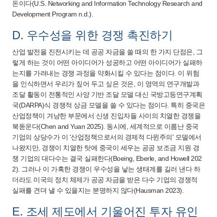
돈이다(U.S. Networking and Information Technology Research and
Development Program n.d.).
D. 우수성을 위한 경쟁 촉진하기
산업 발전을 진전시키는 데 공공 자금을 쓸 때의 한 가지 단점은, 그
렇게 하는 것이 어떤 아이디어가 성공하고 어떤 아이디어가 실패하
는지를 가려내는 경쟁 과정을 약화시킬 수 있다는 점이다. 이 위험
을 인식하면서 우리가 짚어 두고 싶은 것은, 이 영역의 연구개발과
조달 활동이 전통적인 사양 기반 조달 모델 대신 국방고등연구계획
국(DARPA)식 경쟁적 상금 모델을 쓸 수 있다는 점이다. 특히 중국은
산업정책이 겨냥한 부문에서 신생 진입자들 사이의 치열한 경쟁을
북돋운다(Chen and Yuan 2025). 동시에, 세계적으로 이름난 중국
기업의 상당수가 이 '산업정책으로서의 경제적 다윈주의' 모델에서
나왔지만, 경쟁이 치열한 탓에 중국이 세우는 공공 보조금 지원 경
쟁 기업의 대다수는 결국 실패한다(Boeing, Eberle, and Howell 202
2). 그러나 이 가혹한 경쟁이 우수성을 낳는 생태계를 길러 낸다 하
더라도 미국의 정치 체제가 공공 자금을 받은 다수 기업의 경쟁적
실패를 견뎌 낼 수 있을지는 분명하지 않다(Hausman 2023).
E. 조세 제도에서 기울어진 투자 유인