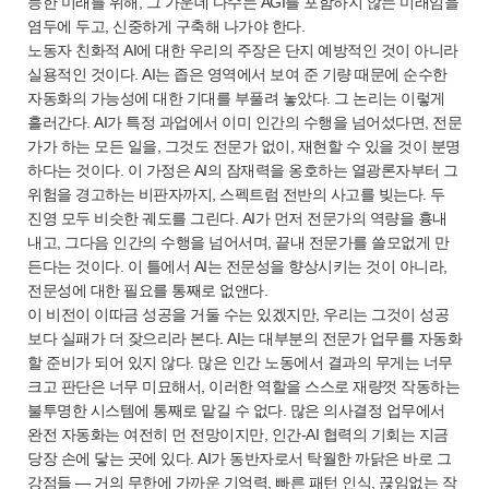
능한 미래를 위해, 그 가운데 다수는 AGI를 포함하지 않는 미래임을
염두에 두고, 신중하게 구축해 나가야 한다.
노동자 친화적 AI에 대한 우리의 주장은 단지 예방적인 것이 아니라
실용적인 것이다. AI는 좁은 영역에서 보여 준 기량 때문에 순수한
자동화의 가능성에 대한 기대를 부풀려 놓았다. 그 논리는 이렇게
흘러간다. AI가 특정 과업에서 이미 인간의 수행을 넘어섰다면, 전문
가가 하는 모든 일을, 그것도 전문가 없이, 재현할 수 있을 것이 분명
하다는 것이다. 이 가정은 AI의 잠재력을 옹호하는 열광론자부터 그
위험을 경고하는 비판자까지, 스펙트럼 전반의 사고를 빚는다. 두
진영 모두 비슷한 궤도를 그린다. AI가 먼저 전문가의 역량을 흉내
내고, 그다음 인간의 수행을 넘어서며, 끝내 전문가를 쓸모없게 만
든다는 것이다. 이 틀에서 AI는 전문성을 향상시키는 것이 아니라,
전문성에 대한 필요를 통째로 없앤다.
이 비전이 이따금 성공을 거둘 수는 있겠지만, 우리는 그것이 성공
보다 실패가 더 잦으리라 본다. AI는 대부분의 전문가 업무를 자동화
할 준비가 되어 있지 않다. 많은 인간 노동에서 결과의 무게는 너무
크고 판단은 너무 미묘해서, 이러한 역할을 스스로 재량껏 작동하는
불투명한 시스템에 통째로 맡길 수 없다. 많은 의사결정 업무에서
완전 자동화는 여전히 먼 전망이지만, 인간-AI 협력의 기회는 지금
당장 손에 닿는 곳에 있다. AI가 동반자로서 탁월한 까닭은 바로 그
강점들 — 거의 무한에 가까운 기억력, 빠른 패턴 인식, 끊임없는 작