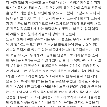
다. AI가 일을 자동화하고 노동자를 대체하는 역량은 의심할 여지가
없지만, 동시에 우리는 AI가 잘 쓰이기만 하면 인간의 숙련과 전문성
을 증폭시키는 강력한 수단이 될 수 있다고 본다. 그 잠재력 역시 자
동화 못지않게 중대하다. 이 잠재력은 AI가 노동자와 협력해 노동자
가 기존 과업을 더 효과적으로 해내고 새로운 과업에 도전하며 새로
운 전문성을 습득하게 하는 역량에서 비롯된다. 바로 이 협력 역량
이 AI를 노동자 친화적 기술로서 강력하게 만든다.
노동자 친화적 AI를 구축하자는 우리의 호소는, 우리가 AGI의 문턱
에 와 있다고, 즉 모든 인간 전문성을 불필요하게 만들 위협이 되는
기술의 문턱에 와 있다고 믿는 이들에게는 시대착오적이거나 순진
해 보일 수 있다. 우리가 AGI 명제를 단정적으로 기각할 수는 없지
만, 우리는 AGI라는 목표가 멀리 있다고 본다. 더욱이, AGI가 머지않
아 우리를 인간 전문성의 필요로부터 구원해 주리라는 검증되지 않
은 가정에 모든 것을 거는 것은 크게 잘못된 일이라고 확신한다. AG
I가 곧 도래하리라는 예상은 AGI 자체에 대한 투자를 제외한 거의
모든 장기 투자에 반대하는 논거로 동원될 수 있고, 실제로 자주 동
원된다. AGI가 곧 그것을 대체할 텐데 노동자 친화적 AI를 왜 구축하
는가? 그 역량에 대한 노동시장이 곧 무너질 텐데 노동자에게 자기
전문성에 투자하라고 왜 권하는가? 우리가 보기에 AGI 미래를 확정
된 것으로 다루는 것은 어리석은 일이다. 우리는 그 대신 수많은 가